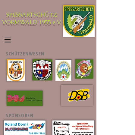
SPESSARTSCHÜTZ
VORMWALD 1955 e.V.
SCHÜTZENWESEN
SPONSOREN